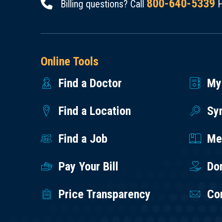
800-640-5339
Billing questions? Call
H
Online Tools
Find a Doctor
My
Find a Location
Sy
Find a Job
Med
Pay Your Bill
Do
Price Transparency
Co