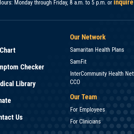
inquire
ours: Monday through Friday, 8 a.m. to 5 p.m. or
Our Network
Chart
Samaritan Health Plans
SamFit
mptom Checker
InterCommunity Health Ne
CCO
ical Library
Our Team
nate
For Employees
ntact Us
For Clinicians