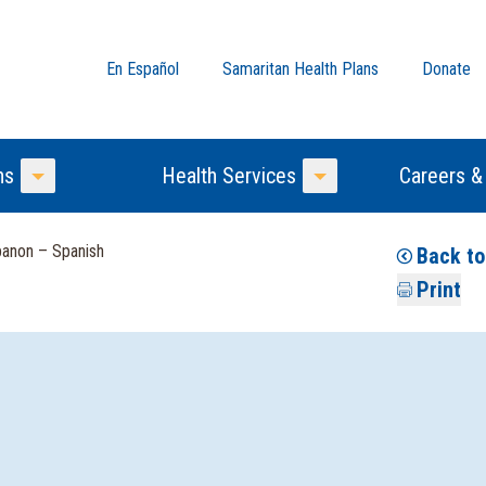
En Español
Samaritan Health Plans
Donate
ns
Health Services
Careers &
Toggle Menu
Toggle Menu
banon – Spanish
Back to
Print