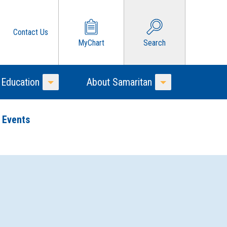
Contact Us
MyChart
Search
 Education
About Samaritan
Toggle Menu
Toggle Menu
 Events